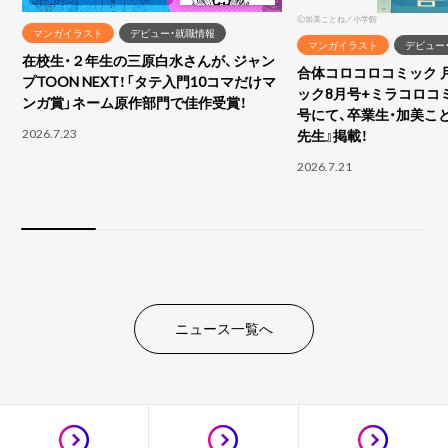
Ⓒ加美ことね／小学館
マンガイラスト
デビュー・就職情報
マンガイラスト
デビュー
在校生・２年生の三原白水さんが、ジャン
合体コロコロコミック 
プTOON NEXT！「タテ入門10コマだけマ
ック8月号+ミラコロコ
ンガ賞」ネーム原作部門で佳作受賞！
号にて、卒業生・加美こ
2026.7.23
先生』掲載！
2026.7.21
ニュース一覧へ