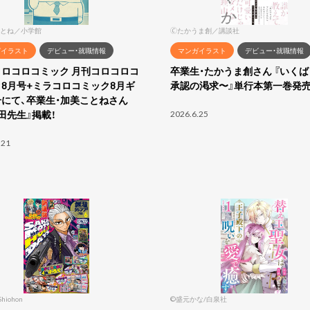
とね／小学館
🄫たかうま創／講談社
ガイラスト
デビュー・就職情報
マンガイラスト
デビュー・就職情報
コロコロコミック 月刊コロコロコ
卒業生・たかうま創さん 『いく
8月号+ミラコロコミック8月ギ
承認の渇求〜』単行本第一巻発売
にて、卒業生・加美ことねさん
田先生』掲載！
2026.6.25
.21
Shiohon
©盛元かな/白泉社