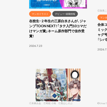
Ⓒ加美こ
マンガイラスト
デビュー・就職情報
マン
在校生・２年生の三原白水さんが、ジャ
合体
ンプTOON NEXT！「タテ入門10コマだ
ミック
けマンガ賞」ネーム原作部門で佳作受
ャグ号
賞！
『シバ
2026.7.23
2026.7
🄫木林みあ 🄫時枝 小鳩 🄫高山しのぶ
©Urua/ 