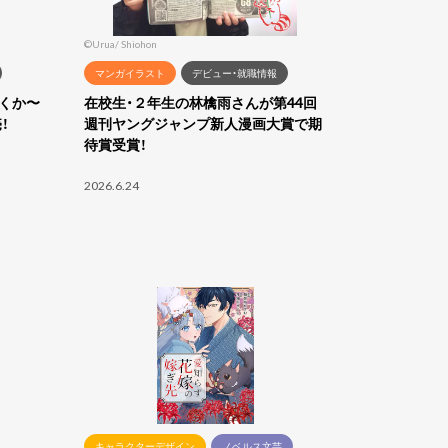
©Urua/ Shiohon
マンガイラスト
デビュー・就職情報
ばくか〜
在校生・２年生の林檎雨さんが第44回
！
週刊ヤングジャンプ新人漫画大賞で期
待賞受賞！
2026.6.24
キャラクターデザイン
ノベルス文芸