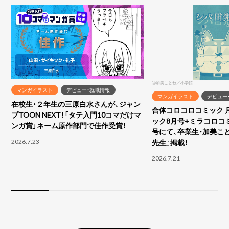
Ⓒ加美ことね／小学館
マンガイラスト
デビュー・就職情報
マンガイラスト
デビュー
在校生・２年生の三原白水さんが、ジャン
合体コロコロコミック 
プTOON NEXT！「タテ入門10コマだけマ
ック8月号+ミラコロコ
ンガ賞」ネーム原作部門で佳作受賞！
号にて、卒業生・加美こ
2026.7.23
先生』掲載！
2026.7.21