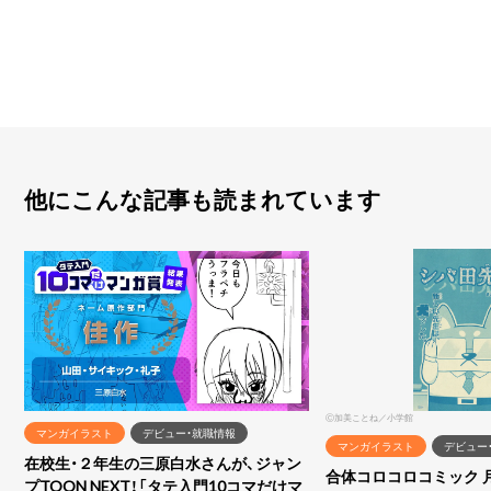
他にこんな記事も読まれています
Ⓒ加美ことね／小学館
マンガイラスト
デビュー・就職情報
マンガイラスト
デビュー
在校生・２年生の三原白水さんが、ジャン
合体コロコロコミック 
プTOON NEXT！「タテ入門10コマだけマ