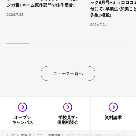
ック8月号+ミラコロコ
ンガ賞」ネーム原作部門で佳作受賞！
号にて、卒業生・加美こ
2026.7.23
先生』掲載！
2026.7.21
ニュース一覧へ
オープン
学校見学・
資料請求
キャンパス
個別相談会
トップ
お知らせ
デビュー・就職情報
卒業生・サザメ漬けさん『本物のファンはワタシだ