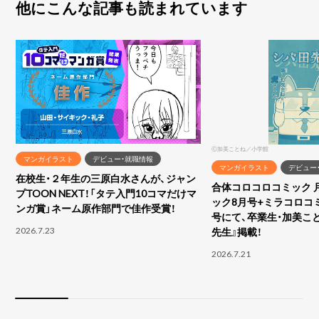
他にこんな記事も読まれています
Ⓒ加美ことね／小学館
マンガイラスト
デビュー・就職情報
マンガイラスト
デビュー
在校生・２年生の三原白水さんが、ジャン
合体コロコロコミック 
プTOON NEXT！「タテ入門10コマだけマ
ック8月号+ミラコロコ
ンガ賞」ネーム原作部門で佳作受賞！
号にて、卒業生・加美こ
2026.7.23
先生』掲載！
2026.7.21