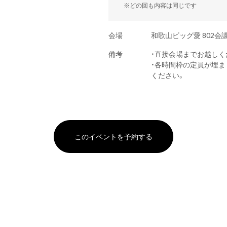
※どの回も内容は同じです
会場
和歌山ビッグ愛 802会
備考
・直接会場までお越しく
・各時間枠の定員が埋
ください。
このイベントを予約する