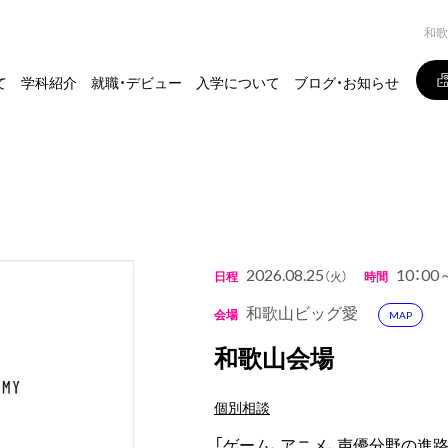
和歌
て
学科紹介
就職・デビュー
入学について
ブログ・お知らせ
2026.08.25
10：00
日程
（火）
時間
和歌山ビッグ愛
会場
MAP
和歌山会場
個別相談
「ゲーム、アニメ、声優分野の進