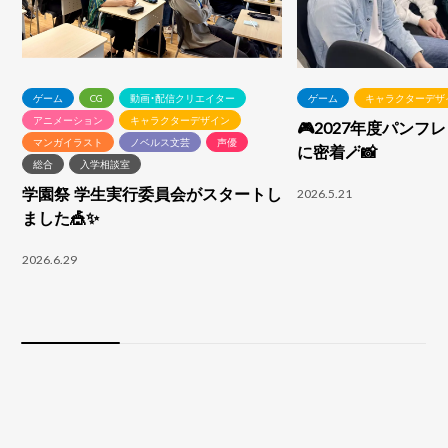
ゲーム
CG
動画・配信クリエイター
ゲーム
キャラクターデザ
アニメーション
キャラクターデザイン
🎮2027年度パンフ
マンガイラスト
ノベルス文芸
声優
に密着🪄📸
総合
入学相談室
学園祭 学生実行委員会がスタートし
2026.5.21
ました🎪✨
2026.6.29