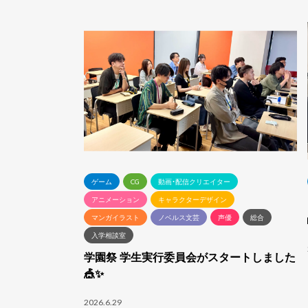
ゲーム
CG
動画・配信クリエイター
アニメーション
キャラクターデザイン
マンガイラスト
ノベルス文芸
声優
総合
入学相談室
学園祭 学生実行委員会がスタートしました
🎪✨
2026.6.29