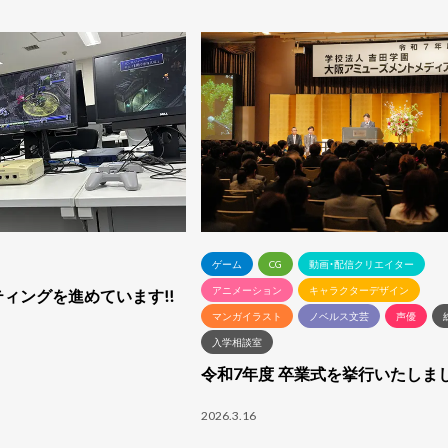
ゲーム
CG
動画・配信クリエイター
アニメーション
キャラクターデザイン
ティングを進めています!!
マンガイラスト
ノベルス文芸
声優
入学相談室
令和7年度 卒業式を挙行いたしま
2026.3.16