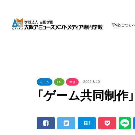
学校につい
2022.8.10
ゲーム
CG
声優
「ゲーム共同制作