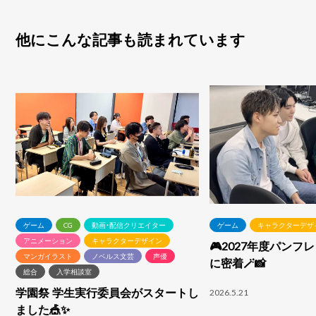
他にこんな記事も読まれています
ゲーム
CG
動画・配信クリエイター
ゲーム
キャラクターデザ
アニメーション
キャラクターデザイン
🎮2027年度パンフ
マンガイラスト
ノベルス文芸
声優
に密着🪄📸
総合
入学相談室
学園祭 学生実行委員会がスタートし
2026.5.21
ました🎪✨