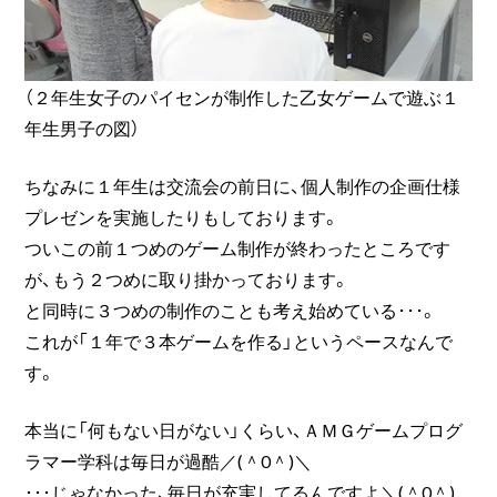
（２年生女子のパイセンが制作した乙女ゲームで遊ぶ１
年生男子の図）
ちなみに１年生は交流会の前日に、個人制作の企画仕様
プレゼンを実施したりもしております。
ついこの前１つめのゲーム制作が終わったところです
が、もう２つめに取り掛かっております。
と同時に３つめの制作のことも考え始めている･･･。
これが「１年で３本ゲームを作る」というペースなんで
す。
本当に「何もない日がない」くらい、ＡＭＧゲームプログ
ラマー学科は毎日が過酷／(＾0＾)＼
･･･じゃなかった、毎日が充実してるんですよ＼(＾0＾)