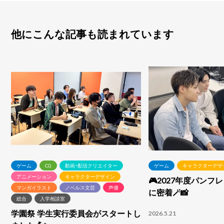
他にこんな記事も読まれています
ゲーム
CG
動画・配信クリエイター
ゲーム
キャラクターデザ
アニメーション
キャラクターデザイン
🎮2027年度パンフ
マンガイラスト
ノベルス文芸
声優
に密着🪄📸
総合
入学相談室
学園祭 学生実行委員会がスタートし
2026.5.21