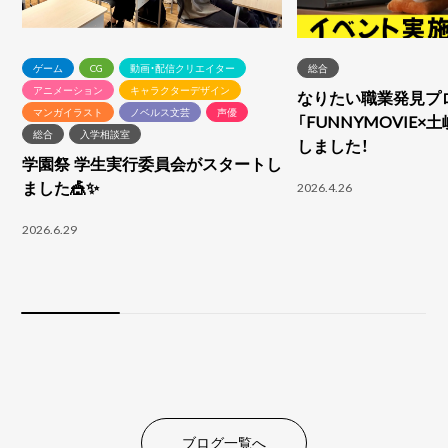
ゲーム
CG
動画・配信クリエイター
総合
アニメーション
キャラクターデザイン
なりたい職業発見プ
マンガイラスト
ノベルス文芸
声優
「FUNNYMOVIE×
総合
入学相談室
しました！
学園祭 学生実行委員会がスタートし
ました🎪✨
2026.4.26
2026.6.29
ブログ一覧へ