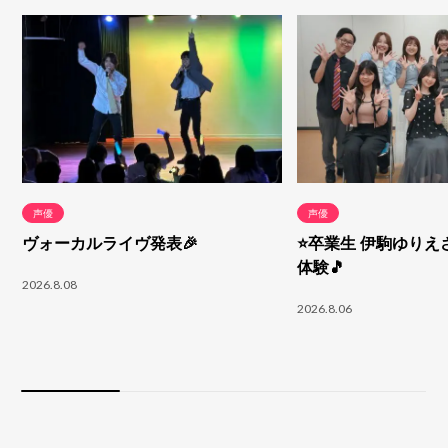
声優
声優
ヴォーカルライヴ発表🎉
⭐卒業生 伊駒ゆりえ
体験🎵
2026.8.08
2026.8.06