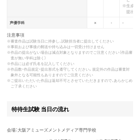
※
生成A
提出作
声優学科
×
-
-
注意事項
※
審査作品は試験当日に持参し、試験担当者に提出してください
※
事前および事後の郵送や持ち込みは一切受け付けません
※
作品の提出がない場合は減点対象となりますのでご注意ください（作品審
査が無い学科は除く）
※
作品には必ず氏名を記入してください
※
作品数・作品規定・提出形式を遵守してください。規定外の作品は審査対
象外となる可能性もありますのでご注意ください
※
ご提出いただいた作品は返却不可とさせていただきますので、あらかじめ
ご了承ください
特待生試験 当日の流れ
会場：大阪アミューズメントメディア専門学校