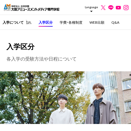
Language
入学について
入学までの流れ
入学区分
学費・各種制度
WEB出願
Q&A
入学区分
各入学の受験方法や日程について