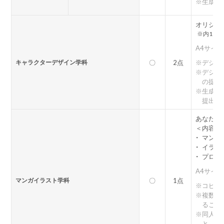
※
生成A
オリジナ
※
内1点
A4サイズ
キャラクターデザイン学科
〇
2点
※
デジタ
※
デジタ
の提出
※
生成A
提出禁
あなたの
＜内容例
・
マンガ
・
イラス
・
プロッ
A4サイズ
マンガイラスト学科
〇
1点
※
コピー
※
複数ペ
ること
※
同人誌
と