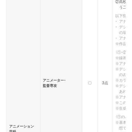
②
高校生男
う二つ
以下指定
・
アナロ
・
デジタ
の場合：
・
アナロ
※
作品制
〈①・②共
※
線画自
※
アナロ
※
デジタ
のみ使
※
カラー
アニメーター・
〇
3点
監督専攻
※
デジタ
あれば
※
アナロ
※
この作
※
生成A
〈①のみ〉
※
基本的
アニメーション
想でも
学科