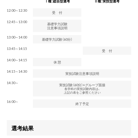
Ⅰ種：総合型選考
Ⅱ種：実技型選考
12:00～12:30
受 付
12:45～13:00
基礎学力試験
注意事項説明
13:00～14:00
基礎学力試験（60分）
13:45～14:15
受 付
14:00～14:15
休 憩
14:15～14:30
実技試験注意事項説明
14:30～
実技試験（60分）+グループ面接
各学科の実技試験内容は、
上記の表をご参照ください
16:00～
終了予定
選考結果