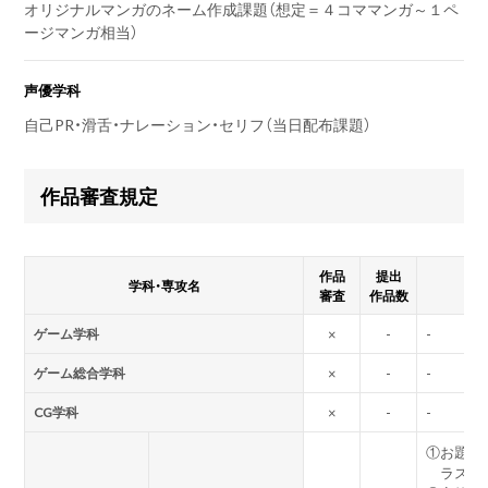
オリジナルマンガのネーム作成課題（想定＝４コママンガ～１ペ
ージマンガ相当）
声優学科
自己PR・滑舌・ナレーション・セリフ（当日配布課題）
作品審査規定
作品
提出
学科・専攻名
審査
作品数
ゲーム学科
×
-
-
ゲーム総合学科
×
-
-
CG学科
×
-
-
①
お題「
ラスト