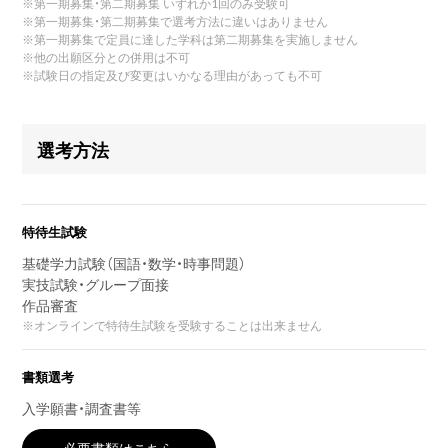
※
第一期募集・第二期募集 いずれか1回のみ受験可
※
第一期募集・第二期募集で選考方法に違いはありません
※
第一期募集で定員に達した学科は第二期募集を実施しません
※
他の出願区分との併用は不可
※
試験日の指定及び変更はいかなる理由があっても不可
選考方法
特待生試験
基礎学力試験（国語・数学・時事問題）
実技試験・グループ面接
作品審査
※
オンラインで特待生試験を受験することは出来ません
書類選考
入学願書・調査書等
必要書類はこちら