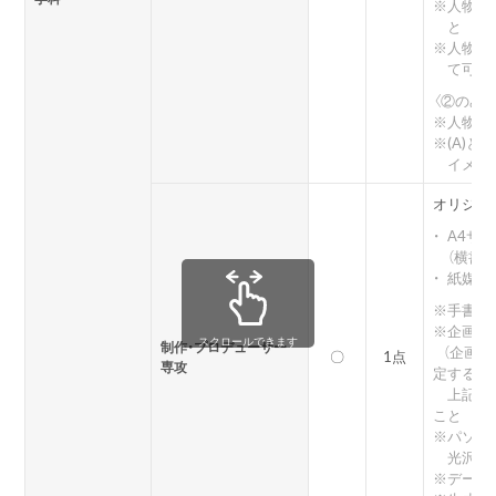
※
人物（
と
※
人物（
て可
〈②のみ〉
※
人物（
※
(A)と
イメー
オリジナ
・
A4サ
（横書き
・
紙媒体
※
手書き
※
企画書
スクロールできます
制作・プロデューサー
（企画意
〇
1点
専攻
定する世
上記内容
こと
※
パソコ
光沢紙
※
データ