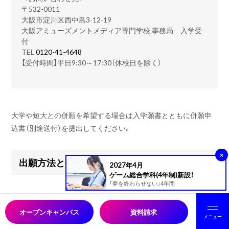
〒532-0011
大阪市淀川区西中島3-12-19
大阪アミューズメントメディア専門学校 事務局 入学受
付
TEL
0120-41-4648
【受付時間】平日9:30～17:30（休校日を除く）
大学や短大との併願を希望する場合は入学願書とともに併願申
込書（別途送付）を提出してください。
×
出願方法と手順
2027年4月
ゲーム総合学科(4年制)新設！
「夢を終わらせない」4年間
学費納入の手順等が他の出願区分と異なりますので、併願入学を
ご希望の方は本校事務局までお問い合わせください
オープンキャンパス
資料請求
メニュー