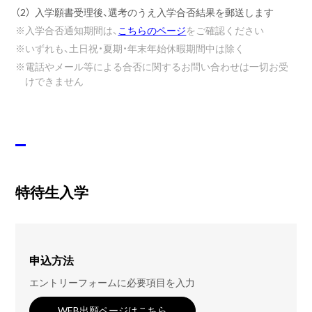
（2）
入学願書受理後、選考のうえ入学合否結果を郵送します
※
入学合否通知期間は、
こちらのページ
をご確認ください
※
いずれも、土日祝・夏期・年末年始休暇期間中は除く
※
電話やメール等による合否に関するお問い合わせは一切お受
けできません
特待生入学
申込方法
エントリーフォームに必要項目を入力
WEB出願ページはこちら