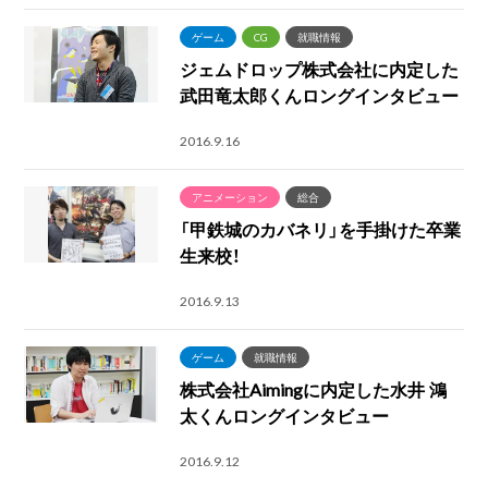
ゲーム
CG
就職情報
ジェムドロップ株式会社に内定した
武田竜太郎くんロングインタビュー
2016.9.16
アニメーション
総合
「甲鉄城のカバネリ」を手掛けた卒業
生来校！
2016.9.13
ゲーム
就職情報
株式会社Aimingに内定した水井 鴻
太くんロングインタビュー
2016.9.12