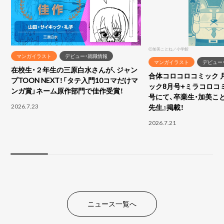
Ⓒ加美ことね／小学館
マンガイラスト
デビュー・就職情報
マンガイラスト
デビュー
在校生・２年生の三原白水さんが、ジャン
合体コロコロコミック 
プTOON NEXT！「タテ入門10コマだけマ
ック8月号+ミラコロコ
ンガ賞」ネーム原作部門で佳作受賞！
号にて、卒業生・加美こ
2026.7.23
先生』掲載！
2026.7.21
ニュース一覧へ