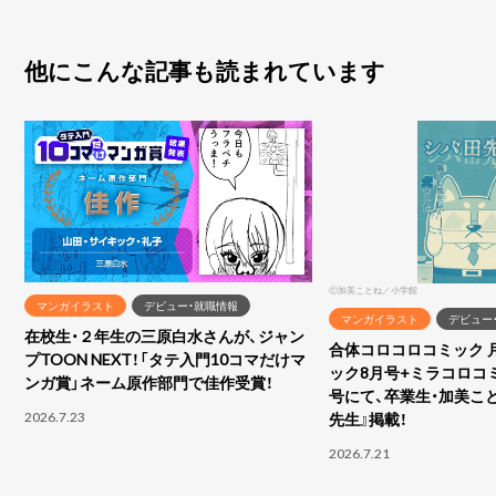
他にこんな記事も読まれています
Ⓒ加美ことね／小学館
マンガイラスト
デビュー・就職情報
マンガイラスト
デビュー
在校生・２年生の三原白水さんが、ジャン
合体コロコロコミック 
プTOON NEXT！「タテ入門10コマだけマ
ック8月号+ミラコロコ
ンガ賞」ネーム原作部門で佳作受賞！
号にて、卒業生・加美こ
2026.7.23
先生』掲載！
2026.7.21