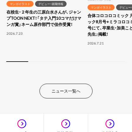
マンガイラスト
デビュー・就職情報
マンガイラスト
デビュー
在校生・２年生の三原白水さんが、ジャン
合体コロコロコミック 
プTOON NEXT！「タテ入門10コマだけマ
ック8月号+ミラコロコ
ンガ賞」ネーム原作部門で佳作受賞！
号にて、卒業生・加美こ
2026.7.23
先生』掲載！
2026.7.21
ニュース一覧へ