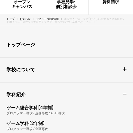
オープン
学校見学・
資料請求
キャンパス
個別相談会
トップ
お知らせ
デビュー・就職情報
市原隼人主演ドラマ『おいしい給食 season3』エン
ド用イラストやオリジナルキャラクター制作で在校生、卒業生がデビュー！
トップページ
学校について
学科紹介
ゲーム総合学科【4年制】
プログラマー専攻 / 企画専攻 / AI・IT専攻
ゲーム学科【2年制】
プログラマー専攻 / 企画専攻