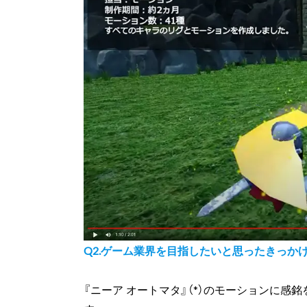
Q
2.
ゲーム業界を目指したいと思ったきっか
『ニーア オートマタ』（*）のモーションに