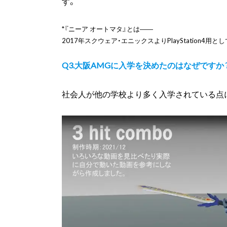
す。
*『ニーア オートマタ』とは――
2017年スクウェア・エニックスよりPlayStation4用
Q3.大阪AMGに入学を決めたのはなぜですか
社会人が他の学校より多く入学されている点