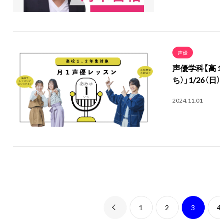
声優
声優学科【高
ち）」1/26
2024.11.01
1
2
3