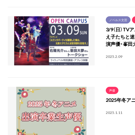
ノベルス文芸
3/9（日）T
え子たちと迷
演声優・峯田
2025.2.09
声優
2025年冬
2025.1.11