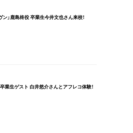
「ギヴン」鹿島柊役 卒業生今井文也さん来校！
人気卒業生ゲスト 白井悠介さんとアフレコ体験！