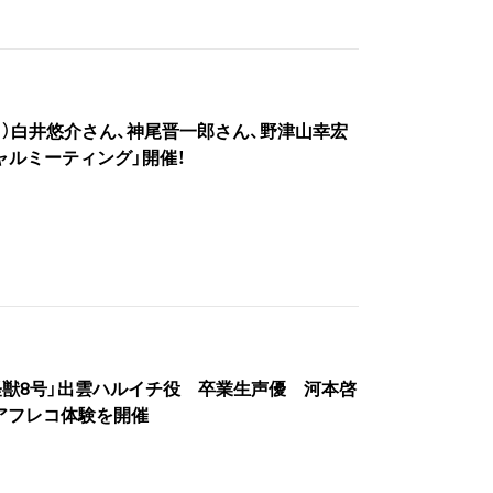
23（日）白井悠介さん、神尾晋一郎さん、野津山幸宏
ャルミーティング」開催！
）「怪獣8号」出雲ハルイチ役 卒業生声優 河本啓
アフレコ体験を開催