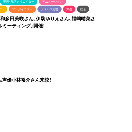
動画・配信クリエイター
アニメーション
イン
マンガイラスト
ノベルス文芸
声優
総合
3（日）和多田美咲さん、伊駒ゆりえさん、福嶋晴菜さ
ルミーティング」開催！
業生声優小林裕介さん来校！