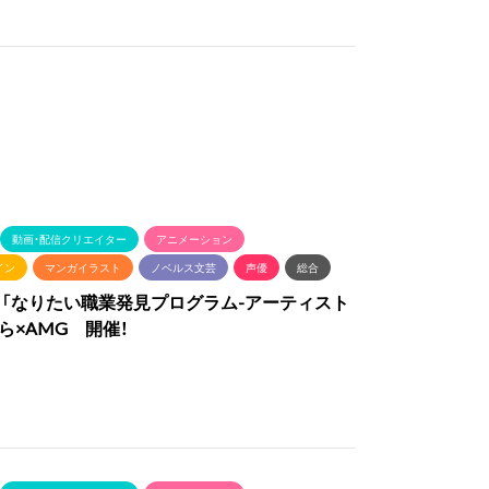
動画・配信クリエイター
アニメーション
イン
マンガイラスト
ノベルス文芸
声優
総合
9（土）「なりたい職業発見プログラム-アーティスト
ら×AMG 開催！