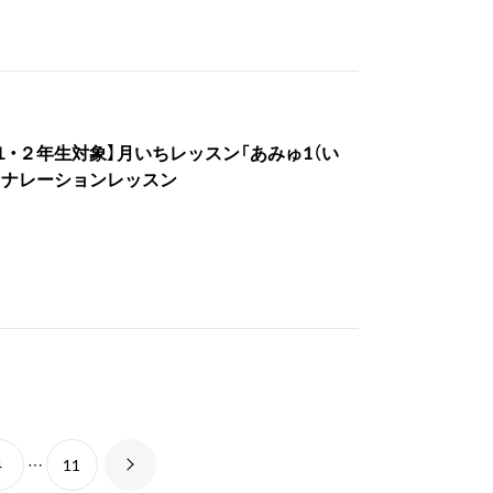
１・２年生対象】月いちレッスン「あみゅ1（い
（日）ナレーションレッスン
4
…
11