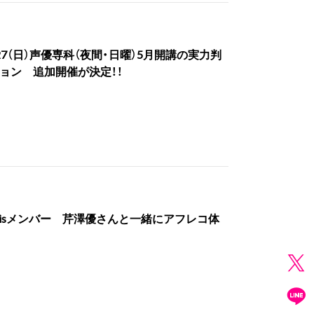
・4/27（日）声優専科（夜間・日曜）5月開講の実力判
ョン 追加開催が決定！！
i☆Risメンバー 芹澤優さんと一緒にアフレコ体