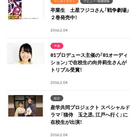
マンガイラスト
デビュー・就職情報
卒業生 土星フジコさん「戦争劇場」
２巻発売中！
2016.2.04
声優
81プロデュース主催の「81オーディ
ション」で在校生の向井莉生さんが
トリプル受賞！
2016.2.04
総合
産学共同プロジェクト スペシャルド
ラマ『猫侍 玉之丞、江戸へ行く』に
在校生が出演！
2016.2.04