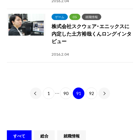
2016.2.04
ゲーム
CG
就職情報
株式会社スクウェア・エニックスに
内定した土方裕哉くんロングインタ
ビュー
2016.2.04
1
…
90
91
92
すべて
総合
就職情報