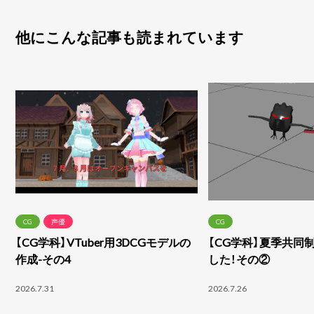
他にこんな記事も読まれています
CG
声優
CG
【CG学科】VTuber用3DCGモデルの
【CG学科】夏季共同
作成-その4
した！その②
2026.7.31
2026.7.26