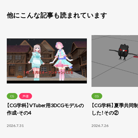
他にこんな記事も読まれています
CG
声優
CG
【CG学科】VTuber用3DCGモデルの
【CG学科】夏季共同
作成-その4
した！その②
2026.7.31
2026.7.26