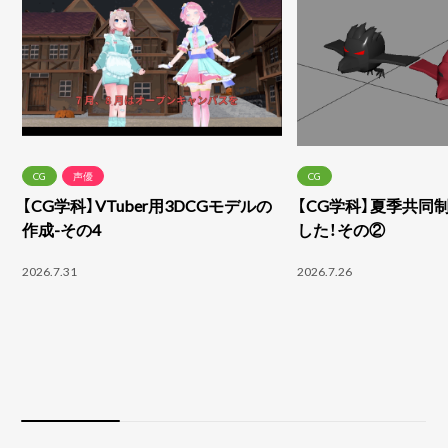
CG
声優
CG
【CG学科】VTuber用3DCGモデルの
【CG学科】夏季共同
作成-その4
した！その②
2026.7.31
2026.7.26