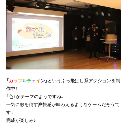
「
カ
ラ
フ
ル
チ
ェ
イ
ン
」
というぶっ飛ばし系アクションを制
作中！
「色」がテーマのようですね。
一気に敵を倒す爽快感が味わえるようなゲームだそうで
す。
完成が楽しみ♪