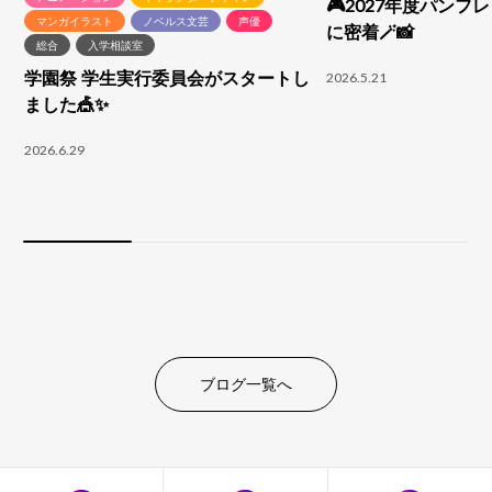
🎮2027年度パンフ
マンガイラスト
ノベルス文芸
声優
に密着🪄📸
総合
入学相談室
学園祭 学生実行委員会がスタートし
2026.5.21
ました🎪✨
2026.6.29
ブログ一覧へ