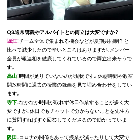
Q3.通常講義やアルバイトとの両立は大変ですか？
堀江
：チーム全体で集まれる機会などが夏期共同制作と
比べて減少したので辛いところはありますが、メンバー
全員が報連相を徹底してくれているので両立出来そうで
す。
高山
：時間が足りていないのが現状です。休憩時間や教室
開放時間に過去の授業の録画を見て埋め合わせをしてい
ます。
寺下
：なかなか時間が取れず休日作業することが多く大
変ですが、休日でもチャットで分からないことを先生方
に質問すればすぐ回答してくださるので助かっていま
す。
阪田
：コロナの関係もあって授業が減ったりして大変で