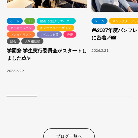
ゲーム
CG
動画・配信クリエイター
ゲーム
キャラクターデザ
アニメーション
キャラクターデザイン
🎮2027年度パンフ
マンガイラスト
ノベルス文芸
声優
に密着🪄📸
総合
入学相談室
学園祭 学生実行委員会がスタートし
2026.5.21
ました🎪✨
2026.6.29
ブログ一覧へ