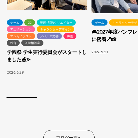
ゲーム
CG
動画・配信クリエイター
ゲーム
キャラクターデザ
アニメーション
キャラクターデザイン
🎮2027年度パンフ
マンガイラスト
ノベルス文芸
声優
に密着🪄📸
総合
入学相談室
学園祭 学生実行委員会がスタートし
2026.5.21
ました🎪✨
2026.6.29
ブログ一覧へ