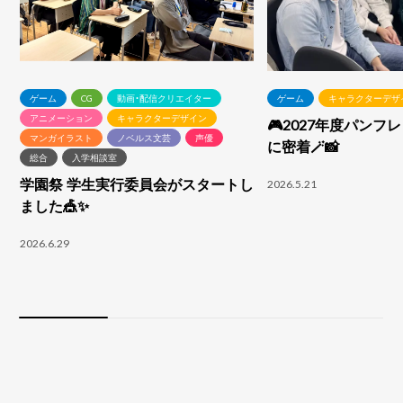
ゲーム
CG
動画・配信クリエイター
ゲーム
キャラクターデザ
アニメーション
キャラクターデザイン
🎮2027年度パンフ
マンガイラスト
ノベルス文芸
声優
に密着🪄📸
総合
入学相談室
学園祭 学生実行委員会がスタートし
2026.5.21
ました🎪✨
2026.6.29