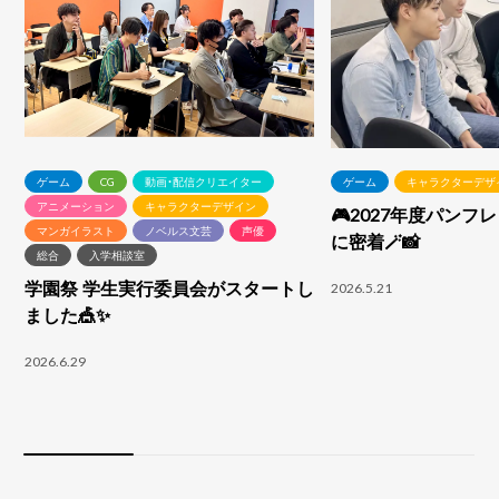
ゲーム
CG
動画・配信クリエイター
ゲーム
キャラクターデザ
アニメーション
キャラクターデザイン
🎮2027年度パンフ
マンガイラスト
ノベルス文芸
声優
に密着🪄📸
総合
入学相談室
学園祭 学生実行委員会がスタートし
2026.5.21
ました🎪✨
2026.6.29