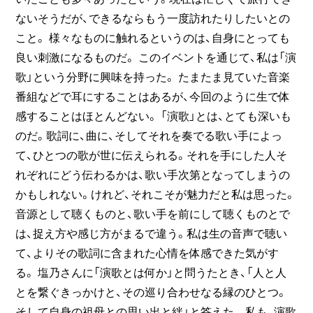
ないそうだが、できるならもう一度訪れたりしたいとの
こと。 様々なものに触れるというのは、自身にとっても
良い刺激になるものだ。 このイベントを通じて、私は「演
歌」という分野に興味を持った。 たまたま見ていた音楽
番組などで耳にすることはあるが、今回のように生で体
感することはほとんどない。 「演歌」とは、とても深いも
のだ。歌詞に、曲に、そしてそれを奏でる歌い手によっ
て、ひとつの歌が世に伝えられる。それを手にした人そ
れぞれにどう伝わるかは、歌い手次第となってしまうの
かもしれない。けれど、それこそが魅力だと私は思った。
音源として聴くものと、歌い手を前にして聴くものとで
は、捉え方や感じ方がまるで違う。私は生の音声で聴い
て、よりその歌詞に含まれた心情を体感できた気がす
る。 塩乃さんに「演歌とは何か」と問うたとき、「人と人
とを繋ぐきっかけと、その巡り合わせなる縁のひとつ。
そして自身の祖母との思い出と絆」と答えた。 私も、演歌