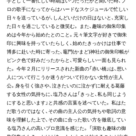
手として一番忙しい時期はいつだったかと聞いた時、プ
ロの歌手になってからはハードなスケジュールで忙しい
日々を送っているが、しんどいだけの日はないと、充実し
た日々を過ごしていると微笑む。 また、趣味の御朱印集
めは今年から始めたとのこと。元々筆文字が好きで御朱
印に興味を持っていたらしく、始めたきっかけは仕事で
博多に赴いた時に寄った、竈門(かまど)神社の御朱印帳が
ピンク色で好みだったからと、可愛らしい一面も見られ
た。 今年２月にリリースされた新曲の「赤い橋」は、想い
人について行こうか迷うがついて行かない女性が主人
公。身を引く強さや、泣きたいのに泣かずに耐える葛藤
する女性の気持ちに、塩乃さんは「きっと、私も同じよう
にすると思います」と共感の言葉を述べていた。 私はた
だ歌うのではなく、その曲の主人公の気持ちや歌詞の意
味を理解した上で、その曲に合った歌い方を徹底してい
る塩乃さんの高いプロ意識を感じた。 「演歌も趣味の御