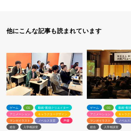
他にこんな記事も読まれています
ゲーム
CG
動画・配信クリエイター
ゲーム
CG
動画・配
アニメーション
キャラクターデザイン
アニメーション
キャラク
マンガイラスト
ノベルス文芸
声優
マンガイラスト
ノベルス
総合
入学相談室
総合
入学相談室