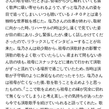
さんの歌を聴いたときは、会場から少し離れていても届
く歌声に吸い寄せられるようで、ずっと塩乃さんの姿を
目で追ってしまい、いつも聴いているＪ‐ＰＯＰとは違う
独特な世界観を感じた。 塩乃さんの出番が終わり、取材
に向かった時、リハーサルの時は少し遠くで見ていた姿
が目の前にあり、少し緊張したが、優しく話しかけてくだ
さったので、リラックスしてインタビューすることが出
来た。 塩乃さんは幼少期から、祖母の演歌好きの影響で
演歌の歌をよく歌っていたらしい。産まれて間もない赤
ん坊の頃も、祖母にスナックなどに連れて行かれて演歌
がずっと流れている場所で過ごしていたため、当時は演
歌が子守唄のように身近なものだったそうだ。 塩乃さん
は祖母が亡くなった後、歌を歌うことを止めようと思っ
たものの、「ここで歌を止めたら祖母との縁が完全に切れ
て無くなってしまう」と考え直し、その気持ちがあったか
ら今でも演歌歌手を続けていられると語ってくれた。 歌