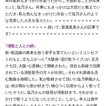
朱印集めもきっかけがあったからこそ始めることが出来
た」と、塩乃さん。 何事にもきっかけは大切だと教えてい
ただき、私も色んなきっかけに出会って塩乃さんのよう
な充実した人生を送りたい。 ＝＝＝＝＝＝＝＝＝＝＝＝
＝＝＝＝＝＝＝＝＝＝＝ 続いて、渡邊真美さんの記事で
す！ ＝＝＝＝＝＝＝＝＝＝＝＝＝＝＝＝＝＝＝＝＝＝＝
「演歌と人との絆」
歌・歌謡曲の将来を担う若手を育てたいというコンセプ
トのもと、立ち上がった「大阪発・流行歌ライブ」が、五月
十七日、大阪・心斎橋にて開催された。 現在も前線で活躍
されている演歌歌手の方々が出演し、それぞれ新曲を含
む数曲を熱唱した。 私が取材させて頂いた塩乃華織さん
は、幼少期から歌が好きで、物心つく以前からよく歌って
いたそうだ。塩乃さんの祖母が演歌好きで、それがきっ
かけで歌うようになったとのこと。 しかし、本人は途中
から辞めたい、ともらしていたこともあるそう。その後、