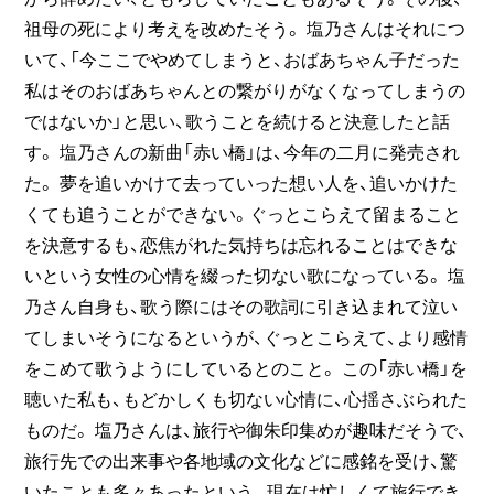
祖母の死により考えを改めたそう。 塩乃さんはそれにつ
いて、「今ここでやめてしまうと、おばあちゃん子だった
私はそのおばあちゃんとの繋がりがなくなってしまうの
ではないか」と思い、歌うことを続けると決意したと話
す。 塩乃さんの新曲「赤い橋」は、今年の二月に発売され
た。 夢を追いかけて去っていった想い人を、追いかけた
くても追うことができない。ぐっとこらえて留まること
を決意するも、恋焦がれた気持ちは忘れることはできな
いという女性の心情を綴った切ない歌になっている。 塩
乃さん自身も、歌う際にはその歌詞に引き込まれて泣い
てしまいそうになるというが、ぐっとこらえて、より感情
をこめて歌うようにしているとのこと。 この「赤い橋」を
聴いた私も、もどかしくも切ない心情に、心揺さぶられた
ものだ。 塩乃さんは、旅行や御朱印集めが趣味だそうで、
旅行先での出来事や各地域の文化などに感銘を受け、驚
いたことも多々あったという。現在は忙しくて旅行でき