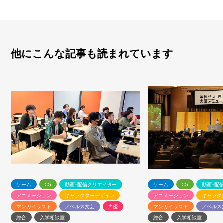
他にこんな記事も読まれています
ゲーム
CG
動画・配信クリエイター
ゲーム
CG
動画・配
アニメーション
キャラクターデザイン
アニメーション
キャラク
マンガイラスト
ノベルス文芸
声優
マンガイラスト
ノベルス
総合
入学相談室
総合
入学相談室