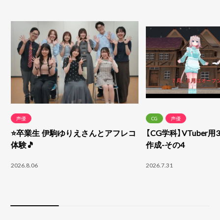
声優
CG
声優
⭐卒業生 伊駒ゆりえさんとアフレコ
【CG学科】VTuber
体験🎵
作成-その4
2026.8.06
2026.7.31