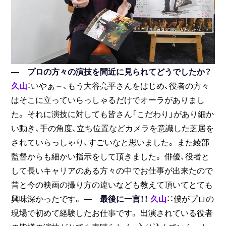
― プロの方々の演技を間近に見られてどうでしたか？
久山
：いやぁ～、もう大谷亮平さんをはじめ、役者の方々
はそこに立っていらっしゃるだけでオーラがありまし
た。 それに演技に対しても皆さん「こだわり」があり細か
い動き、手の角度、立ち位置などカメラを意識した芝居を
されていらっしゃり、すごいなと思いました。 また綾部
監督からも細かい指示をして頂きました。 俳優、役者と
して長いキャリアのある方々の中でお仕事が出来たので
昔と今の映画の撮り方の違いなども教えて頂いてとても
興味深かったです。
― 最後に一言！！
久山
：：僕がプロの
現場で初めて経験したお仕事です。 出演されている役者