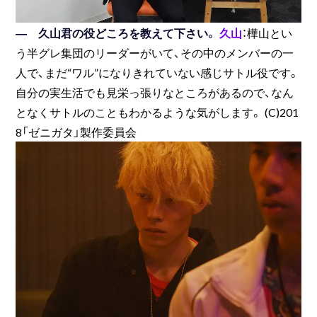
― 久山君の役どころを教えて下さい。
久山
：樺山とい
う半グレ集団のリーダーがいて、その中のメンバーの一
人で、まだ“ワル”になりきれていない感じサトル役です。
自分の実生活でも見栄っ張りなところがあるので、なん
となくサトルのこともわかるような気がします。 (C)201
8「ゼニガタ」製作委員会