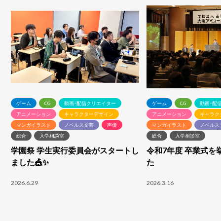
ゲーム
CG
動画・配信クリエイター
ゲーム
CG
動画・配
アニメーション
キャラクターデザイン
アニメーション
キャラク
マンガイラスト
ノベルス文芸
声優
マンガイラスト
ノベルス
総合
入学相談室
総合
入学相談室
学園祭 学生実行委員会がスタートし
令和7年度 卒業式を
ました🎪✨
た
2026.6.29
2026.3.16