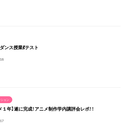
ダンス授業💃テスト
.18
ーション
メ１年】遂に完成！アニメ制作学内講評会レポ！！
.17