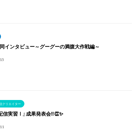
同インタビュー～グーグーの満腹大作戦編～
.15
信クリエイター
配信実習Ⅰ』成果発表会‼👏✨️
.11