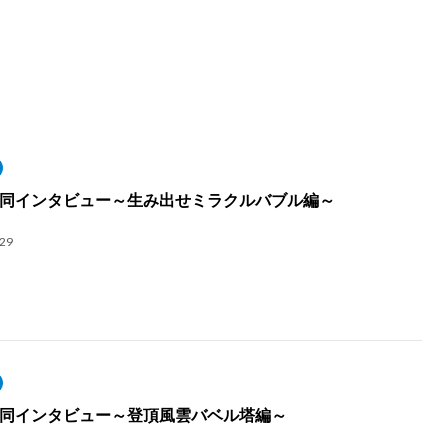
同インタビュー～生み出せミラクルバブル編～
.29
同インタビュー～登頂風雲バベル塔編～