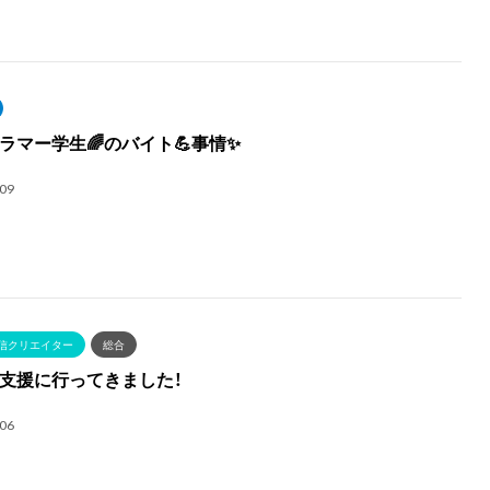
ラマー学生🌈のバイト💪事情✨
.09
信クリエイター
総合
支援に行ってきました！
.06