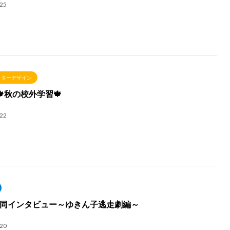
.25
クターデザイン
🍁秋の校外学習🍁
.22
同インタビュー～ゆきん子逃走劇編～
.20