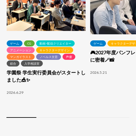
ゲーム
CG
動画・配信クリエイター
ゲーム
キャラクターデザ
アニメーション
キャラクターデザイン
🎮2027年度パンフ
マンガイラスト
ノベルス文芸
声優
に密着🪄📸
総合
入学相談室
学園祭 学生実行委員会がスタートし
2026.5.21
ました🎪✨
2026.6.29