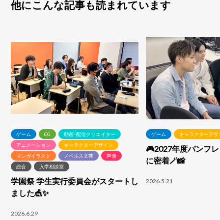
他にこんな記事も読まれています
ゲーム
CG
動画・配信クリエイター
ゲーム
キャラクターデザ
アニメーション
キャラクターデザイン
🎮2027年度パンフ
マンガイラスト
ノベルス文芸
声優
に密着🪄📸
総合
入学相談室
学園祭 学生実行委員会がスタートし
2026.5.21
ました🎪✨
2026.6.29