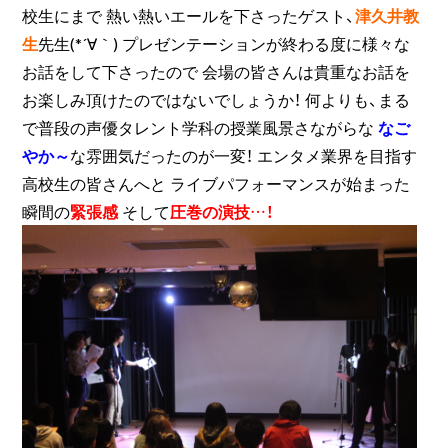
校生にまで 熱い熱いエールを下さったゲスト、
津久井教
生
先生(*´∀｀) プレゼンテーションが終わる度に様々な
お話をして下さったので 会場の皆さんは貴重なお話を
お楽しみ頂けたのではないでしょうか！ 何よりも、まる
で普段の声優タレント学科の授業風景さながらな
なご
やか～
な雰囲気だったのが一変！ エンタメ業界を目指す
高校生の皆さんへと ライブパフォーマンスが始まった
瞬間の
緊張感
そして
圧巻の演技…！