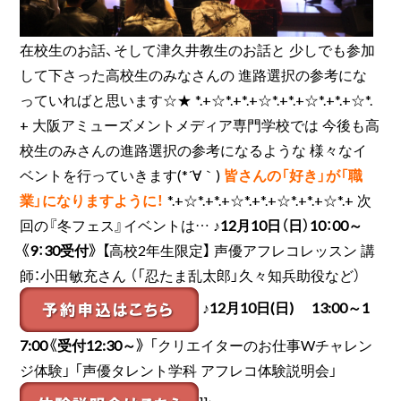
在校生のお話、そして津久井教生のお話と 少しでも参加
して下さった高校生のみなさんの 進路選択の参考にな
っていればと思います☆★ *.+☆*.+*.+☆*.+*.+☆*.+*.+☆*.
+ 大阪アミューズメントメディア専門学校では 今後も高
校生のみさんの進路選択の参考になるような 様々なイ
ベントを行っていきます(*´∀｀)
皆さんの「好き」が「職
業」になりますように！
*.+☆*.+*.+☆*.+*.+☆*.+*.+☆*.+ 次
回の『冬フェス』イベントは…
♪12月10日（日）10：00～
《9：30受付》
【高校2年生限定】 声優アフレコレッスン 講
師：小田敏充さん （「忍たま乱太郎」久々知兵助役など）
♪12月10日(日) 13:00～1
7:00《受付12:30～》
「クリエイターのお仕事Wチャレン
ジ体験」 「声優タレント学科 アフレコ体験説明会」