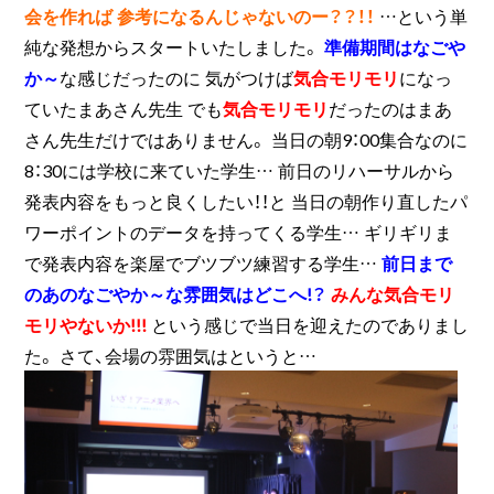
会を作れば
参考になるんじゃないのー？？！！
…という単
純な発想からスタートいたしました。
準備期間はなごや
か～
な感じだったのに 気がつけば
気合モリモリ
になっ
ていたまあさん先生 でも
気合モリモリ
だったのはまあ
さん先生だけではありません。 当日の朝9：00集合なのに
8：30には学校に来ていた学生… 前日のリハーサルから
発表内容をもっと良くしたい！！と 当日の朝作り直したパ
ワーポイントのデータを持ってくる学生… ギリギリま
で発表内容を楽屋でブツブツ練習する学生…
前日まで
のあのなごやか～な雰囲気はどこへ!？
みんな気合モリ
モリやないか!!!
という感じで当日を迎えたのでありまし
た。 さて、会場の雰囲気はというと…