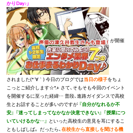
かりDay♪」
が開催
されました(*´∀｀) 今日のブログでは
当日の様子
をちょ
こっとご紹介します☆*.+ さて、そもそも今回のイベント
を開催するに至った経緯… 普段、進路ガイダンスで高校
生とお話することが多いのですが
『自分がなれるか不
安』
『迷ってしまってなかなか決意できない』
『授業につ
いていけるかな…』
といった高校生の意見を耳にするこ
ともしばしば。 だったら、
在校生から直接しを聞ける機