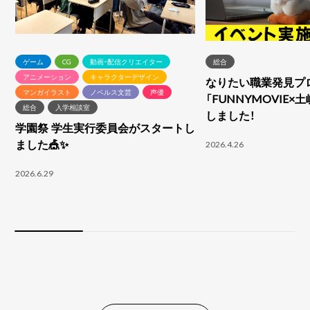
ゲーム
CG
動画・配信クリエイター
総合
アニメーション
キャラクターデザイン
なりたい職業発見プ
マンガイラスト
ノベルス文芸
声優
「FUNNYMOVIE×
総合
入学相談室
しました！
学園祭 学生実行委員会がスタートし
ました🎪✨
2026.4.26
2026.6.29