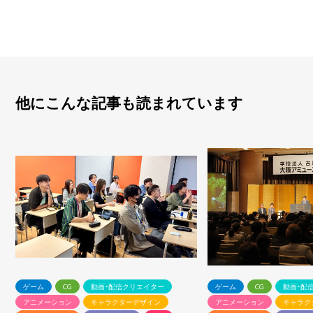
他にこんな記事も読まれています
ゲーム
CG
動画・配信クリエイター
ゲーム
CG
動画・配
アニメーション
キャラクターデザイン
アニメーション
キャラク