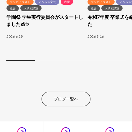
マンガイラスト
ノベルス文芸
声優
マンガイラスト
ノベルス
総合
入学相談室
総合
入学相談室
学園祭 学生実行委員会がスタートし
令和7年度 卒業式を
ました🎪✨
た
2026.6.29
2026.3.16
ブログ一覧へ