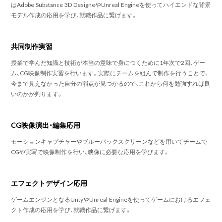
はAdobe Substance 3D DesigneやUnreal Engineを使ってハイエンドな背景
モデル作成の応用を学び、就職作品に繋げます。
共同制作実習
授業で学んだ知識と技術が本当の意味で身につくために1年次で2回、ゲー
ム、CG映像制作実習を行います。実際にチームを組んで制作を行うことで、
今まで見えなかった自分の弱点が見つかるので、これから何を勉強すれば良
いのかが判ります。
CG映像演出・編集応用
モーションキャプチャーやブルーバックスクリーンなどを用いてチームで
CGや実写で映像制作を行い、映像に必要な応用を学びます。
エフェクトデザイン応用
ゲームエンジンとなるUntyやUnreal Engineを使ってゲームにおけるエフェ
クト作成の応用を学び、就職作品に繋げます。