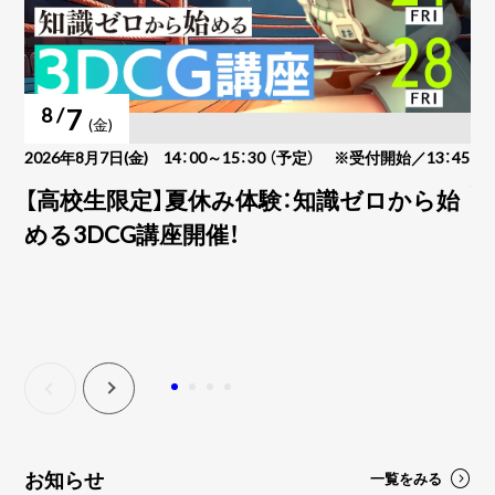
7
8 /
(金)
2026年8月7日(金) 14：00～15：30 （予定） ※受付開始／13：45
20
45
【高校生限定】夏休み体験：知識ゼロから始
【
める3DCG講座開催！
め
お知らせ
一覧をみる