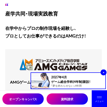
産学共同・現場実践教育
在学中からプロの制作現場を経験し、
プロとしてお仕事ができるのはAMGだけ！
×
2027年4月
AMGゲームスとは
ゲーム総合学科(4年制)新設！
「夢を終わらせない」4年間
コンシューマーゲーム、ソーシャルゲーム、アプリケーシ
ョンの開発を担う事業部です。
オープンキャンパス
資料請求
メニュー
AMG内の市販ゲームを開発・リリースする部門。プロのゲ