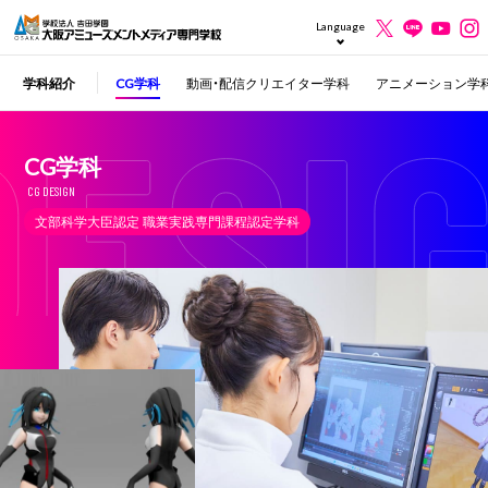
Language
ム学科【2年制】
学科紹介
CG学科
動画・配信クリエイター学科
アニメーション学
CG学科
CG DESIGN
文部科学大臣認定 職業実践専門課程認定学科