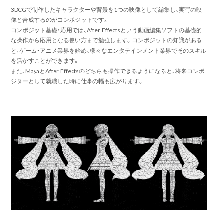
3DCGで制作したキャラクターや背景を1つの映像として編集し、実写の映
像と合成するのがコンポジットです。
コンポジット基礎・応用では、After Effectsという動画編集ソフトの基礎的
な操作から応用となる使い方まで勉強します。コンポジットの知識がある
と、ゲーム・アニメ業界を始め、様々なエンタテインメント業界でそのスキル
を活かすことができます。
また、MayaとAfter Effectsのどちらも操作できるようになると、将来コンポ
ジターとして就職した時に仕事の幅も広がります。