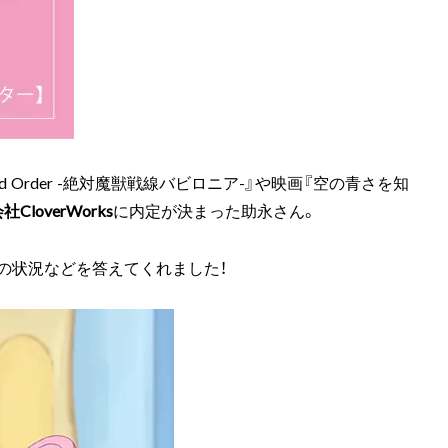
nd Order -絶対魔獣戦線バビロニア-』や映画『空の青さを知
会社
CloverWorks
に内定が決まった助永さん。
の状況などを答えてくれました！