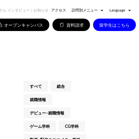
助永さん インタビュー｜お知らせ
アクセス
訪問別メニュー
Language
オープンキャンパス
資料請求
留学生はこちら
すべて
総合
就職情報
デビュー・就職情報
ゲーム学科
CG学科