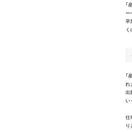
「
ー
卒
く
「
れ
出
い
仕
り