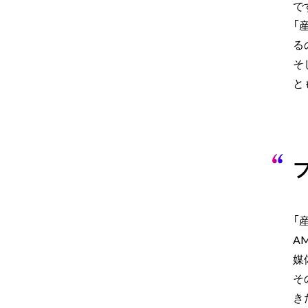
で
「
る
そ
と
「
A
媒
そ
き