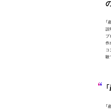
「
説
プ
作
コ
験
「