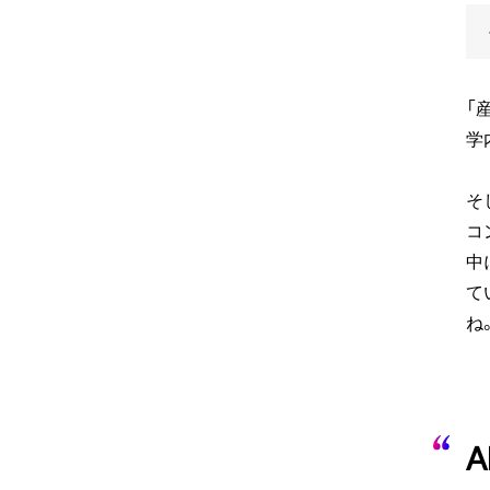
「
学
そ
コ
中
て
ね