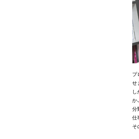
プ
せ
し
か
分
仕
そ