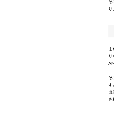
そ
り
ま
リ
A
そ
す
出
さ