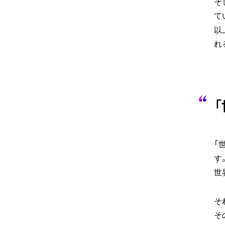
そ
て
以
れ
「
す
世
そ
そ