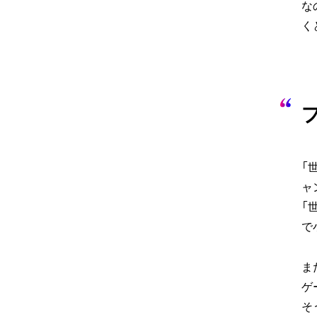
な
く
「
ャ
「
で
ま
ゲ
そ