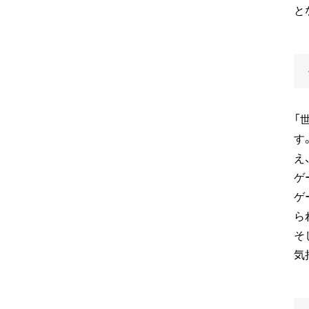
と
「
す
え
ゲ
ゲ
ら
そ
気