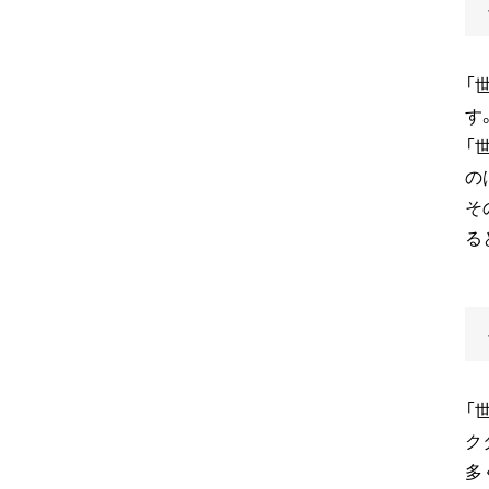
「
す
「
の
そ
る
「
ク
多