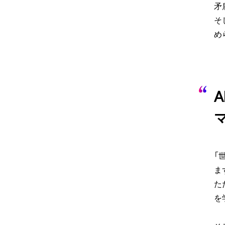
矛
そ
め
「
ま
た
を