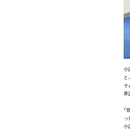
小
と
そ
界
「
っ
小