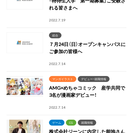
「特待生入学 第一期募集」ご受験さ
れる皆さまへ
2022.7.19
総合
７月24日（日）オープンキャンパスに
ご参加の皆様へ
2022.7.14
マンガイラスト
デビュー・就職情報
AMG×めちゃコミック 産学共同で
3名が漫画家デビュー！
2022.7.14
ゲーム
CG
就職情報
株式会社ジーンに内定した能地さん