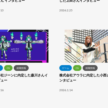
ん インタビュー
した上田さんインタビュー
.13
2026.2.25
ム
CG
就職情報
ゲーム
CG
就職情報
会社ジーンに内定した森川さんイ
株式会社アウラに内定した小西
ビュー
ンタビュー
.16
2026.1.14