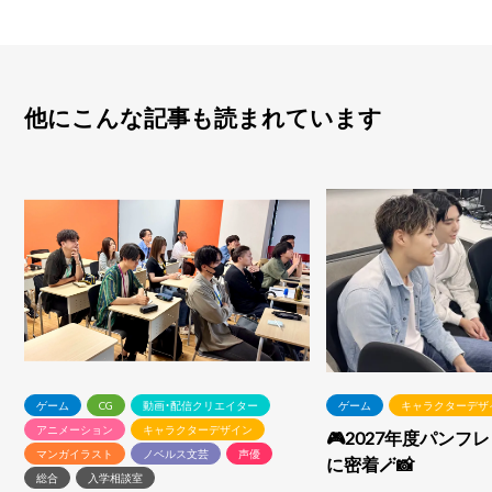
他にこんな記事も読まれています
ゲーム
CG
動画・配信クリエイター
ゲーム
キャラクターデザ
アニメーション
キャラクターデザイン
🎮2027年度パンフ
マンガイラスト
ノベルス文芸
声優
に密着🪄📸
総合
入学相談室