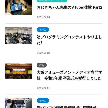
おじきちゃん先生のVTuber体験 Part2
2024.3.19
ゲーム
🥇プログラミングコンテストやりまし
た！
2024.3.18
総合
大阪アミューズメントメディア専門学
校 令和5年度 卒業式を挙行しました
2024.3.11
ゲーム
新パンフの画像撮影現場に密着！📸