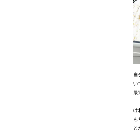
自
い
最
け
も
と