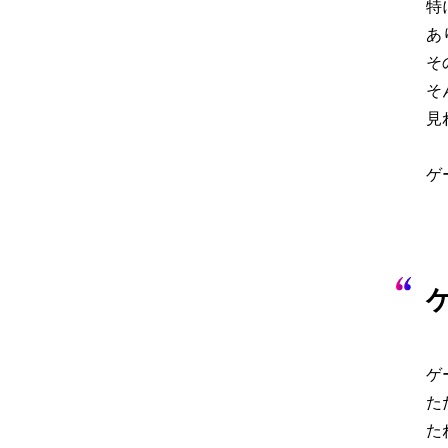
特
あ
そ
そ
見
ゲ
ゲ
た
た