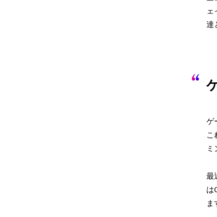
ェ
達
ゲ
こ
ミ
最
は
ま