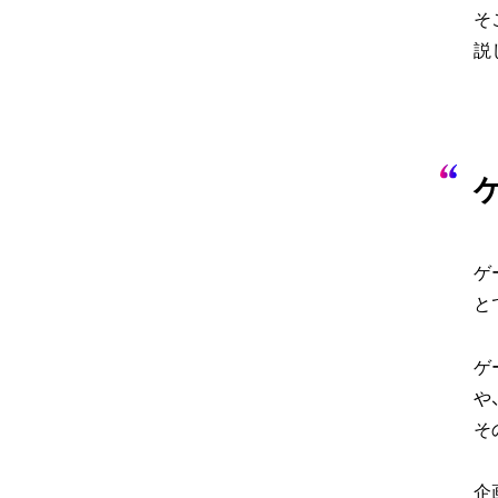
そ
説
ゲ
と
ゲ
や
そ
企