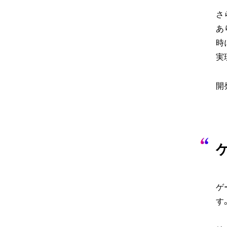
さ
あ
時
実
開
ゲ
す