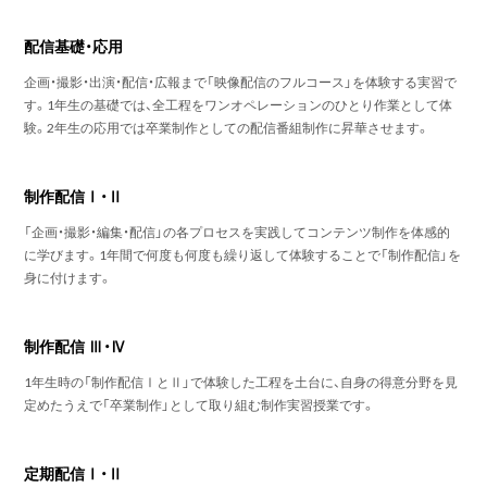
配信基礎・応用
企画・撮影・出演・配信・広報まで「映像配信のフルコース」を体験する実習で
す。1年生の基礎では、全工程をワンオペレーションのひとり作業として体
験。2年生の応用では卒業制作としての配信番組制作に昇華させます。
制作配信Ⅰ・Ⅱ
「企画・撮影・編集・配信」の各プロセスを実践してコンテンツ制作を体感的
に学びます。1年間で何度も何度も繰り返して体験することで「制作配信」を
身に付けます。
制作配信 Ⅲ・Ⅳ
1年生時の「制作配信ⅠとⅡ」で体験した工程を土台に、自身の得意分野を見
定めたうえで「卒業制作」として取り組む制作実習授業です。
定期配信Ⅰ・Ⅱ