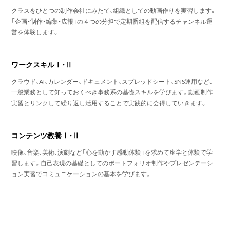
クラスをひとつの制作会社にみたて、組織としての動画作りを実習します。
「企画・制作・編集・広報」の４つの分担で定期番組を配信するチャンネル運
営を体験します。
ワークスキルⅠ・Ⅱ
クラウド、AI、カレンダー、ドキュメント、スプレッドシート、SNS運用など、
一般業務として知っておくべき事務系の基礎スキルを学びます。動画制作
実習とリンクして繰り返し活用することで実践的に会得していきます。
コンテンツ教養Ⅰ・Ⅱ
映像、音楽、美術、演劇など「心を動かす感動体験」を求めて座学と体験で学
習します。自己表現の基礎としてのポートフォリオ制作やプレゼンテーシ
ョン実習でコミュニケーションの基本を学びます。