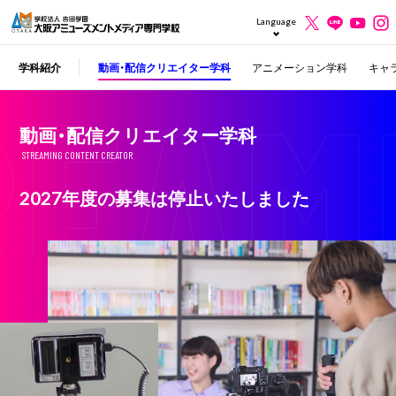
Language
年制】
学科紹介
CG学科
動画・配信クリエイター学科
アニメーション学科
キャ
動画・配信クリエイター学科
STREAMING CONTENT CREATOR
2027年度の募集は停止いたしました