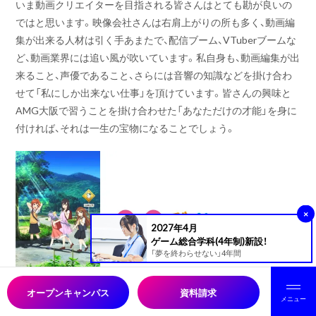
いま動画クリエイターを目指される皆さんはとても勘が良いの
ではと思います。映像会社さんは右肩上がりの所も多く、動画編
集が出来る人材は引く手あまたで、配信ブーム、VTuberブームな
ど、動画業界には追い風が吹いています。私自身も、動画編集が出
来ること、声優であること、さらには音響の知識などを掛け合わ
せて「私にしか出来ない仕事」を頂けています。皆さんの興味と
AMG大阪で習うことを掛け合わせた「あなただけの才能」を身に
付ければ、それは一生の宝物になることでしょう。
×
2027年4月
ゲーム総合学科(4年制)新設！
「夢を終わらせない」4年間
オープンキャンパス
資料請求
メニュー