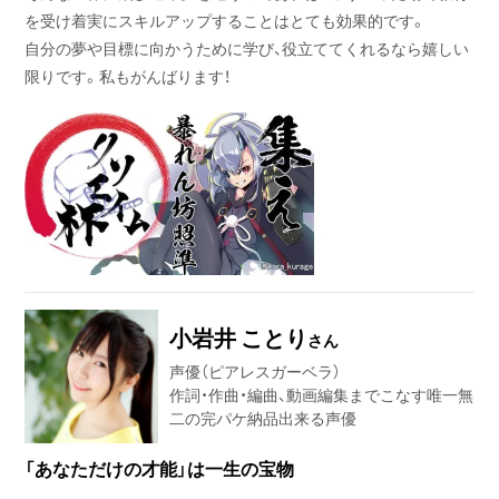
を受け着実にスキルアップすることはとても効果的です。
自分の夢や目標に向かうために学び、役立ててくれるなら嬉しい
限りです。私もがんばります！
小岩井 ことり
さん
声優（ピアレスガーベラ）
作詞・作曲・編曲、動画編集までこなす唯一無
二の完パケ納品出来る声優
「あなただけの才能」は一生の宝物